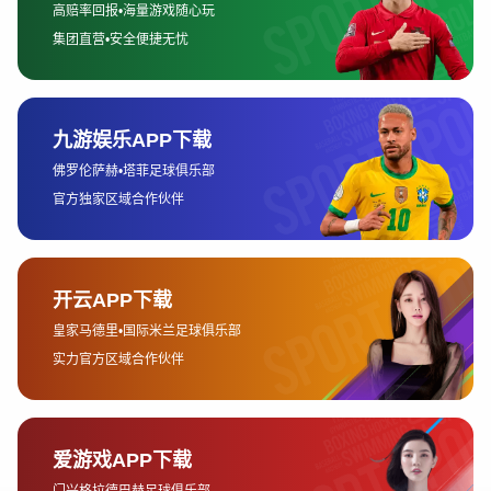
发展能力显著提升。
此外，集团在产业投资方向上保持前瞻性布局，重点关注新
能源、高端装备及新材料等战略性新兴产业，为未来长期增
长奠定坚实基础。
球速体育
创新驱动体系
创新驱动是TC集团发展的核心引擎之一。集团通过建立多
层级研发体系，整合内部科研资源与外部创新力量，形成开
放式创新生态，不断提升技术研发效率与成果转化能力。
在研发投入方面，TC集团持续加大资金与人才投入，设立
多个技术研究中心与创新实验室，围绕关键核心技术进行长
期攻关，以突破产业发展的技术瓶颈。
同时，集团高度重视产学研合作，与高校及科研机构建立深
度合作关系，共同推进前沿技术研究与应用转化，加快科技
成果向现实生产力的转化速度。
此外，TC集团积极构建创新激励机制，通过股权激励、项