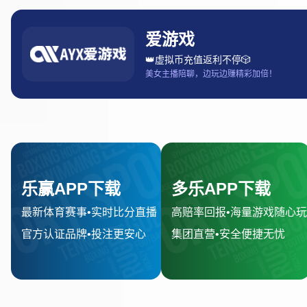
1、选择合适的直播平台
选择合适的直播平台是确保观赛体验的第一步。
头角。常见的直播平台包括各大体育媒体的官网
如，NBA官网、腾讯体育、优酷体育等都提供
在选择平台时，观众首先需要关注平台的稳定性
不间断地享受比赛，而高画质的直播则能让观众
画质和流畅性，同时也能提供更多的赛事数据和
此外，不同的平台可能会有不同的地域限制或版
平台。例如，有些平台在特定国家或地区无法观
费要求。
2、画质和音效的优化
画质和音效是篮球赛事直播的重要组成部分，良
的音效则能增强沉浸感。很多直播平台如今都支
这一高要求。
为了获得最佳的观赛效果，观众应根据自己的设
4K或超高清分辨率的直播平台会是最佳选择，而在