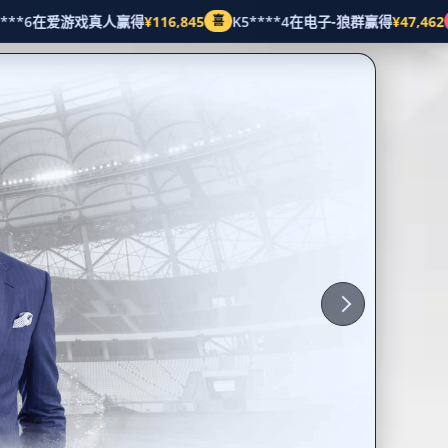
企业文化
企业服务
加入球速体育官网