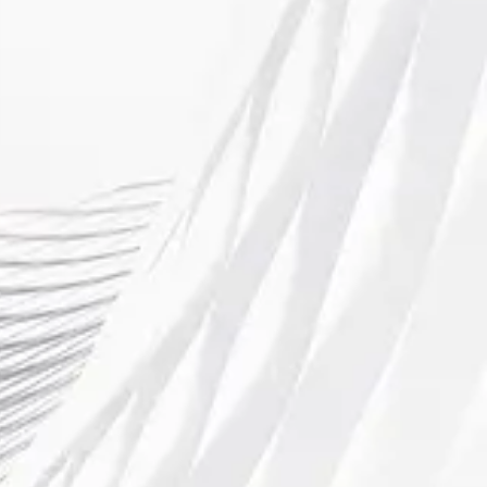
顶点娱乐打造全新数字娱乐平台引
领精彩互动体验开启行业发展新篇
章
2026-07-14 09:33:38
金沙app全新体验开启智慧生活服务
新篇章探索更多精彩功能亮点呈现
2026-07-14 07:28:57
足球投注技巧深度解析掌握赛前数
据分析提升精准判断能力与实战策
略
2026-07-14 05:23:48
足球投注技巧深度解析掌握赛前数
据分析提升精准判断能力与实战策
略
2026-07-14 05:23:48