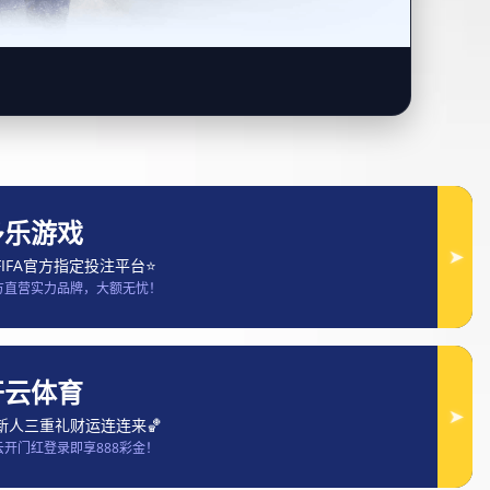
航
于球速体育
品展示
业文化
业服务
入球速体育官网