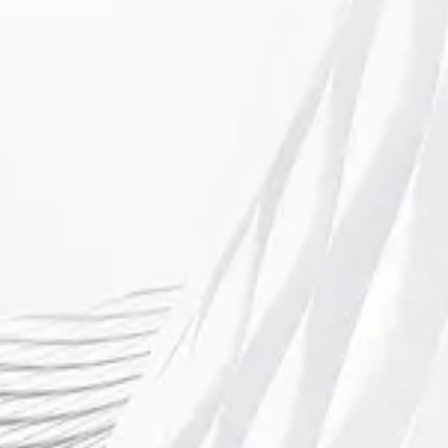
顶点娱乐打造全新数字娱乐平台引
领精彩互动体验开启行业发展新篇
章
2026-07-14 09:33:38
金沙app全新体验开启智慧生活服务
新篇章探索更多精彩功能亮点呈现
2026-07-14 07:28:57
足球投注技巧深度解析掌握赛前数
据分析提升精准判断能力与实战策
略
2026-07-14 05:23:48
足球投注技巧深度解析掌握赛前数
据分析提升精准判断能力与实战策
略
2026-07-14 05:23:48