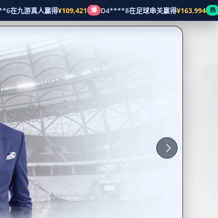
企业文化
企业服务
加入球速体育官网