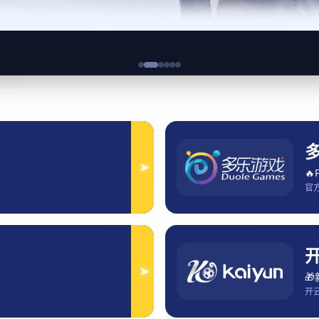
导
2026-06-24 07:38:41
与全球布局及行业影响力研究报告
关
","企业名称（信息较少）"]为研究核心，从其发展历程、全球布局、
开系统分析，全面梳理其在国际化进程中的战略路径与阶
产
创探索到多区域扩张的发展轨迹，并进一步解析其在全球
企
，结合行业发展趋势，深入探讨其在数字化转型、技术驱
争环境中所形成的差异化优势。最后，文章从行业格局与
企
"征途国际","企业名称（信息较少）"]的综合影响力进行总结归纳，
分析文本。
加