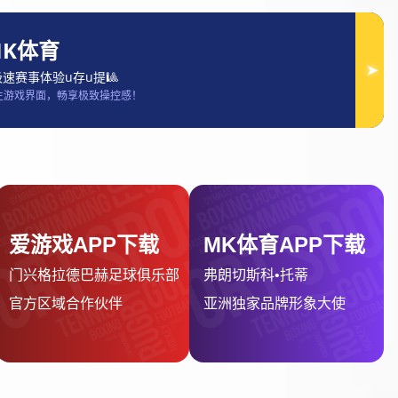
点新闻
默契球风波引发热议揭开赛场背后
的利益纠葛与公平挑战值得关注
2026-07-24 18:48:15
足球防守反击经典阵型解析从铁桶
防线到闪电突袭的战术智慧全揭秘
2026-07-23 18:48:20
足球战术模拟器应用全新升级打造
沉浸式球队策略对战体验乐趣无穷
2026-07-22 20:24:11
贝林厄姆伤势最新情况曝光皇马中
场核心复出时间仍存疑问引发关注
2026-07-21 18:48:41
罗马欧罗巴联赛赛程全解析新赛季
对阵安排与晋级之路展望精彩看点
2026-07-20 18:47:44
欧冠积分榜小组赛激战正酣各队排
名变化与晋级形势全面解析观察