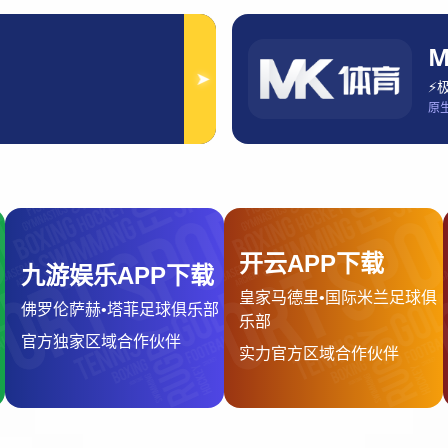
热
企业名称（信息较少）"]的早期发展阶段，通常以探索市场需求与构建基
单一业务方向，通过不断试错与优化，逐步形成初步的产
限，但为后续扩张奠定了重要基础。
"company","征途国际","企业名称（信息较少）"]开始进
业务覆盖范围，并通过资源整合与组织优化提升运营效
运行能力显著增强。
定的业务结构，并开始向多元化方向延伸。通过不断拓展
"征途国际","企业名称（信息较少）"]逐步构建起更具韧性的商业体
,"征途国际","企业名称（信息较少）"]较早意识到跨区域发展的重
险。其初期海外布局通常以试点方式展开，重点关注具有
为系统的全球运营框架，通过设立本地化运营团队，更好
这种本地化策略有效提升了其市场渗透率。