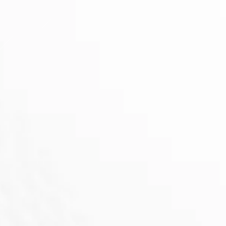
在全球资源整合方面，entity["company
数据联动，实现了运营效率的提升。同时，通过
为国际化持续扩张提供了支撑。
三、商业模式创新
entity["company","征途国际","
业务形态，构建出具有复合属性的盈利结构。这
期能力。
在数字化转型过程中，该企业积极引入技术驱动
资源配置效率。这种技术赋能模式成为其商业模
此外，entity["company","征途国际
的协同合作，形成更加开放的商业生态网络。这
置。
四、行业影响分析
在行业层面，entity["company","征
的影响。其不断扩展的业务版图，使其在多个细