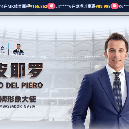
.com
关于球速体育
产品展示
企业文化