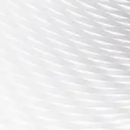
在竞争环境方面，entity["company",
服务能力，在一定程度上提高了行业进入门槛。
逐步提升。
总结
综合来看，entity["company","征途
扩张的典型成长路径，其在不同阶段所采取的战
持续优化业务结构与强化资源整合，其逐步形成
从行业影响角度来看，该企业在全球布局与商业
未来，随着全球市场竞争进一步加剧，entity["
强化技术驱动与生态协同能力，有望在更广阔的
导航
网站