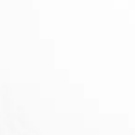
与此同时，体育产业与文化、旅游、教育等领域
再是单一的竞技活动，而是融入城市发展与居民
展。
在这一过程中，标准化运营体系与品牌化发展路
务标准与管理模式，为行业提供可复制的发展经
全民健身服务体系升级
全民健身作为国家战略的重要组成部分，在新时
系不断完善，通过建设多层次健身设施与社区运
生活方式普及。
在服务内容上，从基础健身指导向个性化、专业
康评估体系的引入，体育服务更加贴近不同年龄
同时，全民健身活动的组织形式也更加多样化。
动，金牌体育不断创新活动模式，增强群众参与