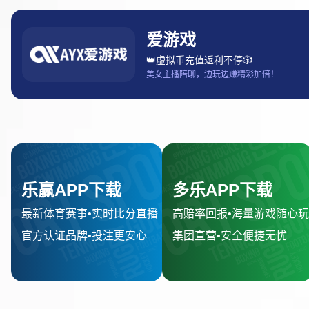
化、综合化方向延伸。体育赛事运营、健身服务
产业链条，使体育经济的整体活力显著增强。
产业融合不仅体现在业务层面的整合，更体现在
牌体育有效提升了体育内容的传播力与参与度，
育”向“参与型体育”的转变。