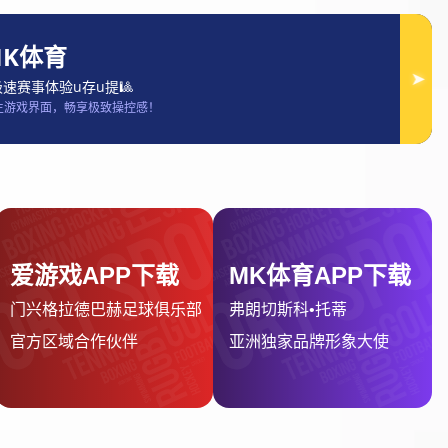
点新闻
默契球风波引发热议揭开赛场背后
的利益纠葛与公平挑战值得关注
2026-07-24 18:48:15
足球防守反击经典阵型解析从铁桶
防线到闪电突袭的战术智慧全揭秘
2026-07-23 18:48:20
足球战术模拟器应用全新升级打造
沉浸式球队策略对战体验乐趣无穷
2026-07-22 20:24:11
贝林厄姆伤势最新情况曝光皇马中
场核心复出时间仍存疑问引发关注
2026-07-21 18:48:41
罗马欧罗巴联赛赛程全解析新赛季
对阵安排与晋级之路展望精彩看点
2026-07-20 18:47:44
欧冠积分榜小组赛激战正酣各队排
名变化与晋级形势全面解析观察