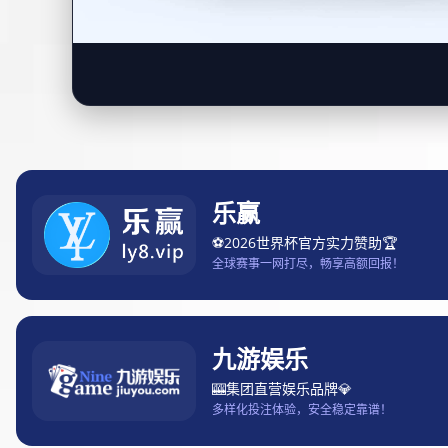
企业文化
首页
以金牌体育为核心打造全民健身竞
摘要：在新时代体育产业高质量发展的背景下，以enti
业"]为核心引领，推动全民健身与竞技体育深
围绕产业融合发展、全民健身体系升级、竞技人
深入分析金牌体育在资源整合、模式创新与生态
单一竞技导向迈向全民参与、科技驱动与价值共
发展体系，为建设健康中国与体育强国提供坚实
产业融合发展新格局构
在新时代体育产业发展进程中，以金牌体育为核