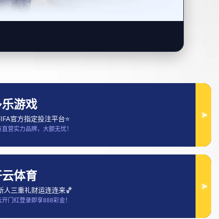
航
于球速体育
品展示
业文化
业服务
入球速体育官网