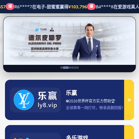
企业文化
企业文化
首页
2026-06-27 21:17:45
博亿堂体育引领全民健身新潮流打造专业赛
事与娱乐体验平台服务升级
本文围绕entity["company","博亿堂体育","中国体育娱乐平
台"]在推动全民健身新潮流中的实践与探索展开系统论
述。从平台定位、赛事体系建设、娱乐体验融合以及服务升