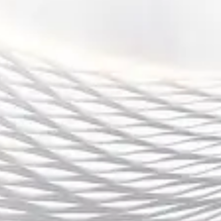
关于球速体育
产品展示
企业文化
企业服务
加入球速体育官网
热点新闻
默契球风波引发热议揭开赛场背后的利益
纠葛与公平挑战值得关注
2026-07-24 18:48:15
足球防守反击经典阵型解析从铁桶防线到
闪电突袭的战术智慧全揭秘