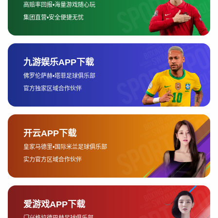
二、全民健身服务升级
博亿堂体育在全民健身服务方面持续深化布局，致力于打造
覆盖多层次人群的运动服务体系。平台通过线上课程与线下
活动相结合的方式，使不同年龄与运动基础的用户都能找到
适合自己的健身路径，真正实现“人人可参与”。
在服务内容上，平台不断丰富运动指导资源，引入专业教练
团队与科学训练体系，为用户提供个性化健身方案。这种精
细化服务模式不仅提升了健身效果，也增强了用户的科学运
动意识。
同时，平台通过社群化运营，将用户以兴趣为纽带进行连
接，形成稳定的运动社交圈。用户在互动中相互激励，共同
成长，使健身从单一行为转变为持续性的生活方式，进一步
推动全民健身理念落地。
三、娱乐体验融合创新
在体育与娱乐深度融合的趋势下，博亿堂体育不断探索多元