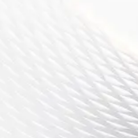
3、赛事实时解析
在观看世界杯预选赛过程中，实时数据与战术解
控球率、传球成功率等数据指标，观众可以更直
许多平台会同步提供专业解说与数据分析模块，
以及定位球战术等，都能在第一时间获得解释，
同时，赛事实时评论与社交媒体讨论也构成重要
争议判罚，使观赛从单向接收转变为多维交流，
4、观赛互动体验
随着数字媒体的发展，世界杯预选赛的观赛体验
态。用户可以通过弹幕、评论区以及实时投票等
一些平台还推出了多视角直播功能，允许用户自
获得更个性化的观看体验。这种方式能够满足不
此外，数据互动功能也逐渐普及，例如实时竞猜
得参与感。这种互动机制不仅提升娱乐性，也增