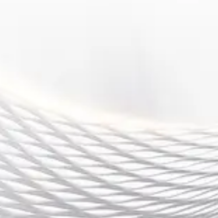
析已成为提升观赛深度的重要组成部分。通过进攻次数、
观理解比赛走势，而不仅仅依赖比分变化判断局势。
对关键战术进行即时拆解。例如阵型变化、边路突破策略
使观众更容易理解教练意图与球员执行效果。
补充。球迷可以在比赛过程中参与互动，分享观点或讨论
进一步增强赛事参与感与沉浸感。
已经不再局限于“观看比赛”，而是逐渐演变为多平台互动生
方式参与赛事讨论，使观赛过程更加生动。
由切换不同机位，例如全景视角、球员跟拍视角等，从而
同球迷对比赛细节的关注需求。
、比分预测以及战术分析投票等，使观众在观看过程中获
强了对比赛的理解深度。