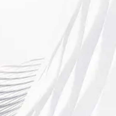
顶点娱乐打造全新数字娱乐平台引
领精彩互动体验开启行业发展新篇
章
2026-07-14 09:33:38
金沙app全新体验开启智慧生活服务
新篇章探索更多精彩功能亮点呈现
2026-07-14 07:28:57
足球投注技巧深度解析掌握赛前数
据分析提升精准判断能力与实战策
略
2026-07-14 05:23:48
足球投注技巧深度解析掌握赛前数
据分析提升精准判断能力与实战策
略
2026-07-14 05:23:48