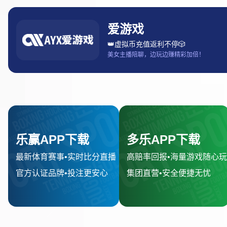
在观看世界杯预选赛相关赛事时，首先需要明确
体育频道、主流视频平台体育专区以及国际赛事合作媒体。对于
赛", "足球赛事"]来说，赛事转播通常具有
渠道，以确保画面稳定与内容完整。
不同平台在内容呈现上存在差异，一些平台侧重
说专业性。例如电视端往往稳定性更强，而移动
时应结合自身设备条件与观看习惯进行匹配。