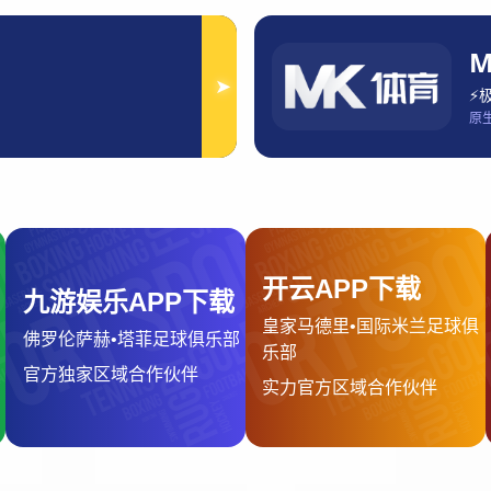
热
的是应优先选择具备版权授权的正规平台，例如各国官方
entity["sports_event", "FIFA世界杯预选
严格的区域分发机制，因此用户应根据所在地区选择对应的合法
于高清直播与多机位切换，而另一些则强调数据同步与解
端则便于随时随地观看，适合碎片化时间使用。选择平台