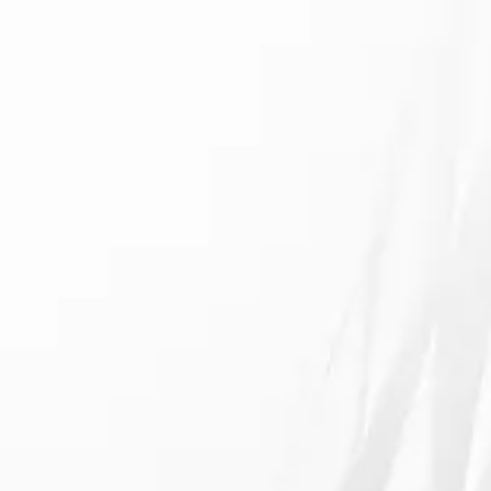
2026-07-19 19:53:49
安菲尔德奇迹视频回顾利物浦逆境狂胜
震撼瞬间点燃红军传奇史诗篇
2026-07-18 20:25:46
中国女足备战亚洲杯迎来新征程铿锵玫
瑰全力冲击卫冕目标再创佳绩
2026-07-16 15:29:09