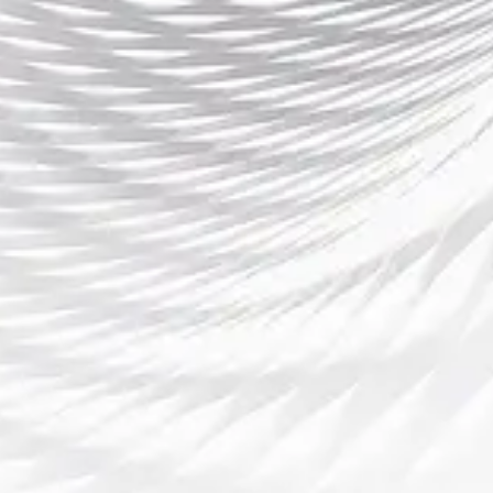
高清观看指南与赛事实时解析汇总版，可以看到现代观赛
体验体系。从平台选择到画质优化，再到数据解析与互动参
，使球迷能够更全面地理解比赛内容。
演进，观众将获得更加智能化与个性化的观赛体验。无论
富足球赛事的观看方式，让全球球迷更紧密地连接在一
地图