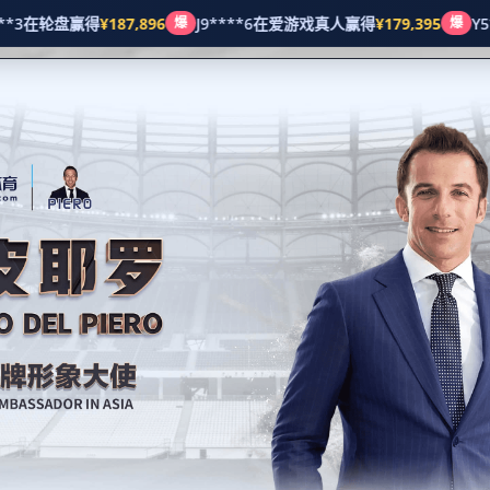
.com
关于球速体育
产品展示
企业文化