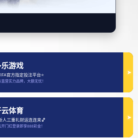
航
于球速体育
品展示
业文化
业服务
入球速体育官网