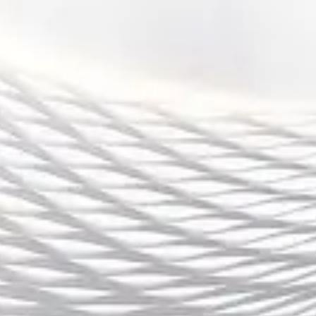
能生态模式转变，为经济发展和社会健康建设提供新的动
力。
4、未来发展开启幸福篇章
面向未来，9D体育将在智能化发展道路上持续探索，通过
技术创新和服务升级，为全民健康生活创造更多可能。体育
不再只是竞技项目，而将成为连接人与科技、健康与幸福的
重要纽带，推动更多人享受运动带来的美好体验。
球速体育官网
9D体育引领智能运动新潮流，不仅体现了科技进步对于体
育领域的深远影响，也代表着未来健康生活方式的发展方
向。通过不断优化运动体验、完善服务体系，9D体育将帮
助更多人建立科学运动理念，让健康成为每个人生活中的重
要组成部分。
在未来的发展过程中，9D体育还将持续关注社会需求变
化，推动智能运动覆盖更多场景。无论城市社区、家庭生活
还是公共健康服务领域，智能体育都将发挥更加重要的作
用，让运动资源更加公平、高效地服务大众。