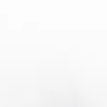
随着消费者对于运动体验要求不断提升，单纯的身体锻炼已
经难以满足新时代用户需求。9D体育通过打造沉浸式、互
动式运动环境，将科技娱乐与体育健康相结合，为用户创造
更加丰富、更具吸引力的新型运动体验，推动体育产业向创
新化方向发展。
沉浸式运动体验能够增强用户与运动场景之间的连接感。借
助智能感知、虚拟模拟等技术，9D体育让用户仿佛进入真
实而丰富的运动空间，在充满趣味和挑战的环境中完成锻
炼。这种创新形式改变了传统运动的单调感，使体育活动更
加具有娱乐性和持续吸引力。
9D体育的发展不仅提升了消费者体验，也为体育产业创造
了新的增长空间。智能设备研发、数字内容建设、运动服务
创新等多个领域共同发展，形成更加完善的产业链体系。通
过科技赋能，体育产业能够不断拓展应用场景，为市场带来
更多创新可能。
未来，随着智能技术进一步成熟，9D体育将推动体育产业
实现更深层次融合。数字化运动平台、智慧体育空间以及个
性化健康服务将不断完善，让体育产业从传统服务模式向智