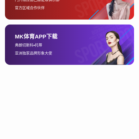
重要方式。
在快节奏的现代生活中，很多人面临运动时间不足、运动方
式单一等问题。9D体育通过便捷化、智能化的运动体验，
让用户能够更加灵活地安排锻炼时间。无论是在家庭空间、
社区环境还是专业运动场馆，智能运动模式都能够满足不同
场景下的健康需求，让运动变得更加简单方便。
9D体育关注不同人群的运动需求，通过多元化设计满足儿
童、青年、中老年等群体的健康目标。对于年轻群体而言，
智能运动能够增强体验感和挑战性；对于中老年群体而言，
科学指导和安全监测能够帮助他们更加安心地参与锻炼。多
层次、多方向的发展模式，使体育真正成为全民共享的健康
资源。
同时，9D体育积极推动健康理念传播，引导人们从“被动运
动”转向“主动健康管理”。通过培养长期运动习惯，让更多人
认识到体育锻炼对于身体健康、心理调节以及生活幸福感的
重要价值，从而形成积极向上的全民健康生活氛围。
3、沉浸体验推动产业升级