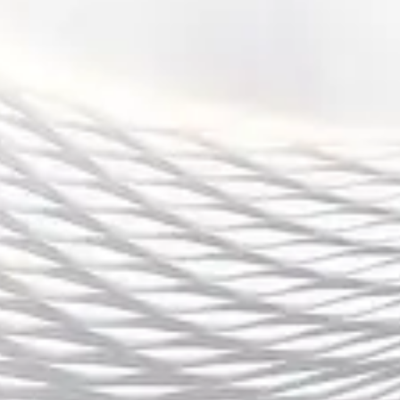
关于球速体育
产品展示
企业文化
企业服务
加入球速体育官网
热点新闻
默契球风波引发热议揭开赛场背后的利益
纠葛与公平挑战值得关注
2026-07-24 18:48:15
足球防守反击经典阵型解析从铁桶防线到
闪电突袭的战术智慧全揭秘
2026-07-23 18:48:20