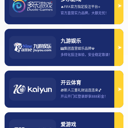
表现征服了在场的所有观众，此次比赛再次证明了她在世界
乒坛的竞争力。在这篇文章中，我们将从多个角度分析陈熠
这场横扫对手的精彩表现，以及她在接下来的决赛中可能面
临的挑战。我们将重点分析陈熠的技术特点、她如何应对削
球选手的战术、她的心理素质以及与韩国选手的德比战所蕴
含的看点。
1、陈熠的技术特点分析
陈熠的技术特点在本场比赛中得到了充分体现。她的正手攻
势十分强劲，尤其是在接发球阶段，她能够迅速掌控主动
权。面对对手的削球，她通过精准的落点和快速的转移，给
对方制造了巨大的压力。通过反手的高质量挡球，她的防守
能力也十分突出，能够有效应对对手的强攻，维持比赛节奏
的稳定。
在本场与华裔削球选手的对决中，陈熠展现了极强的适应能
力。她针对对方的削球打法，不仅没有受到影响，反而利用
自己的优势把比赛带入了有利局面。她的球路变化多端，无
论是长球还是短球，都能精确控制，避免了对方发起反攻的
机会。在战术执行方面，陈熠始终保持高效的反击，使得对