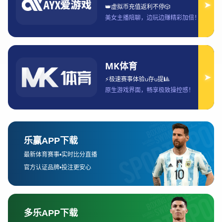
手几乎没有机会组织有效的进攻。
除了在正手与反手技术上的出色表现外，陈熠的速度与敏捷
性也是她的一大亮点。她能够在极短的时间内迅速调整站
位，利用步伐上的优势，快速响应对方的攻击。这样的反应
速度让她在比赛中始终处于主导地位，确保了她能够以最快
的速度化解对方的威胁。
2、面对削球选手的战术应对
削球选手往往以防守为主，球路多变且具有高度的不确定
性。陈熠与华裔削球选手的对决，恰恰展示了她如何在这种
情况下保持冷静，精准打击。在面对对方的削球时，陈熠并
没有一味地强攻，而是通过控制球速和球角度，巧妙地将比
赛节奏掌握在自己手中。
具体来说，陈熠通过利用中长距离的攻防转换，将削球选手
的优势逐步削弱。她善于在对方削球后，迅速调整站位，通
过快速的底线反击将球打到对方难以接到的位置，这样不仅
能有效突破对方的防守，还能迫使对方犯错。