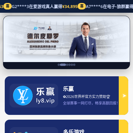
企业文化
企业文化
首页
2025-08-26 20:11:25
陈熠3-0横扫华裔削球名将 静待韩国德比战
决胜者争锋
近日，在国际乒坛的焦点赛事中，中国乒乓球选手陈熠以3-
0的比分横扫华裔削球名将，成功闯入决赛，等待与韩国选
手的德比战决胜者一决高下。陈熠以其出色的技术和稳定的