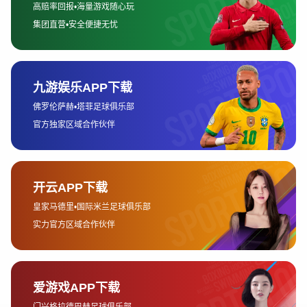
另外，陈熠还通过充分的心理调节应对削球选手的顽强防
守。她保持着足够的耐心，并不急于一击制胜，而是通过多
次高质量的对攻，逐步消耗对方的体力与心理耐性。这种在
场上冷静应对的心态，使得她能够在削球选手的强势防守
下，依旧保持自己的比赛风格和节奏。
3、陈熠的心理素质与比赛心态
心理素质是陈熠在本场比赛获胜的重要因素之一。在面对华
裔削球选手的强硬防守时，陈熠并没有焦躁不安，而是始终
保持冷静。她能够在关键时刻做出明智的决策，不让比赛的
节奏完全受控于对手。尤其是在首局和第三局的关键时刻，
陈熠保持了稳定的心态，迅速调整战术并成功逆袭，最终获
得胜利。
比赛中，陈熠的专注力也令人印象深刻。在削球选手的防守
面前，陈熠没有出现任何疏漏，总是保持着高度的集中。她
不断通过自身的实力打破对方的防线，展现出了卓越的耐性
和技术。无论是局势如何变化，陈熠始终没有失去比赛的方
向。