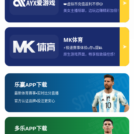
此外，完美体育还通过教育引导与宣传推广，增强公众对体
育锻炼重要性的认知。借助多渠道传播方式，使健康理念深
入人心，逐步形成全民参与、全民重视的良好氛围。
二、科技赋能运动发展
在信息技术快速发展的背景下，科技正在深刻改变体育的形
态与发展路径。完美体育积极引入大数据、人工智能与物联
网技术，为全民健身提供智能化支持，使运动更加科学、高
效。
通过智能穿戴设备与数据分析平台，用户可以实时监测运动
状态与身体指标，从而实现精准运动管理。这种数据驱动的
模式，不仅提升了运动效果，也有效降低了运动风险。
同时，线上平台与虚拟运动场景的兴起，使体育活动突破了
时间与空间限制。完美体育通过打造数字化运动生态，让更
多人能够随时随地参与健身活动，极大地拓展了体育参与的
边界。
三、服务体系不断完善