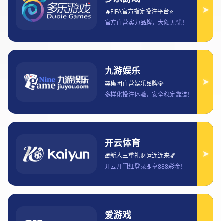
能、体系构建与社会协同，推动全民健身迈向更高质量的发
展水平。本文围绕完美体育如何引领全民健康运动新时代展
开系统探讨，从理念升级、科技融合、服务体系完善以及社
会协同发展四个方面进行深入分析。通过多维度的探索与实
践，完美体育不仅丰富了体育参与形式，还强化了健康管理
意识，促进了体育资源均衡配置，构建起全民共享的健康生
态。文章旨在揭示新时代背景下体育事业转型升级的路径，
为推动健康中国建设提供有益参考与实践启示。
一、健康理念全面升级
随着社会经济的不断发展，人们对健康的认知逐渐由“治病”
向“防病”转变，体育作为重要的健康促进手段，其价值愈发
凸显。完美体育以科学健康理念为核心，将运动与生活方式
深度融合，倡导“终身运动”的理念，使体育成为日常生活不
可或缺的一部分。
在理念升级过程中，完美体育注重从个体需求出发，强调差
异化与个性化健康管理。通过针对不同年龄、职业与身体状
况的人群制定科学运动方案，帮助大众形成合理运动习惯，
从而实现健康目标的持续提升。