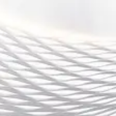
导航
关于球速体育
产品展示
企业文化
企业服务
加入球速体育官网
热点新闻
默契球风波引发热议揭开赛场背后的利益
纠葛与公平挑战值得关注
2026-07-24 18:48:15