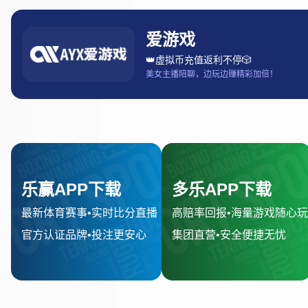
1、官方渠道选择指南
观看欧冠决赛的首要方式是通过官方转播渠道。
播放，手机端的用户则可以通过下载这些平台的
Sport、DAZN等，而在亚洲或中国地区，可
选择渠道时，要注意选择具有版权的正规平台，
进入官方应用后，用户通常需要进行注册与登录
前在比赛日前确认好套餐购买与支付，以避免比
方平台的优势在于画质清晰、解说权威，并且通
球速体育官网
需要提醒的是，2025年的欧冠决赛可能会通过
前，应多关注赛事前几周的官方公告，确保下载
顺利在手机上获得最佳的观赛体验。
2、手机应用与功能设置
除了选择合适的观看平台，手机端的设置同样重
常应用会根据网络自动匹配分辨率，但为了保证
度。如果使用Wi-Fi环境，推荐开启全高清甚至