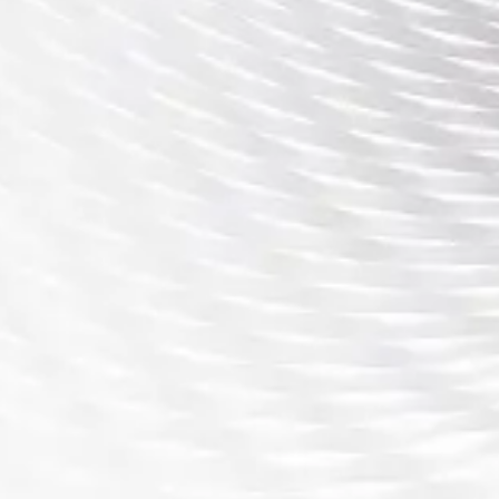
方正规渠道入手，确保赛事转播的合法与稳定；
看，都能让体验更丰富；再结合网络优化措施，
在此基础上，进一步借助互动功能、数据分析与
深层次的参与感和归属感。总的来说，手机观赛
全新平台。通过本文的教程与技巧解析，相信每一
美的足球盛宴。
要不要我帮你数一下字数，确保整篇文章够 3000
导航
网站
XML
关于球速体育
产品展示
企业文化