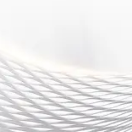
。这种技巧对于在移动场景下观赛的人群尤为实用，比如
扰。
。许多平台会在赛事直播过程中提供实时数据，如球员跑
机屏幕的分屏模式，将数据面板与比赛画面同时显示，做
和参与感。
设立实时投票、竞猜活动或虚拟礼物打赏，让用户在观赛
了观赛的乐趣，还可能带来一定的奖励或积分兑换体验，
好办法。
冠决赛的进球和关键瞬间往往决定历史，用户可以在赛后
，方便与朋友分享。这样，即便在直播过程中因各种原因
确保观赛的完整度。
，我们可以看到，球迷要想获得最佳体验，首先要从选择官