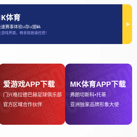
点新闻
默契球风波引发热议揭开赛场背后
的利益纠葛与公平挑战值得关注
2026-07-24 18:48:15
足球防守反击经典阵型解析从铁桶
防线到闪电突袭的战术智慧全揭秘
2026-07-23 18:48:20
足球战术模拟器应用全新升级打造
沉浸式球队策略对战体验乐趣无穷
2026-07-22 20:24:11
贝林厄姆伤势最新情况曝光皇马中
场核心复出时间仍存疑问引发关注
2026-07-21 18:48:41
罗马欧罗巴联赛赛程全解析新赛季
对阵安排与晋级之路展望精彩看点
2026-07-20 18:47:44
欧冠积分榜小组赛激战正酣各队排
名变化与晋级形势全面解析观察