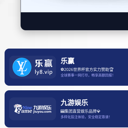
产品展示
首页
2025欧冠决赛如何在手机上观看详
2025欧冠决赛作为全世界球迷的狂欢盛宴，注
机成为最方便的观赛设备。本篇文章将围绕“20
助球迷全面掌握观赛方式。文章首先会介绍官方
收看赛事；其次，将深入讲解各种手机应用与功
着会分享实用的网络优化方法，解决卡顿、延迟
验提升技巧，如互动社区、赛事数据同步与赛后
找到合适的观赛渠道，还能学会如何在手机上实
享受互动氛围，这篇文章都将带来全面而实用的指
茵场的激情之中。