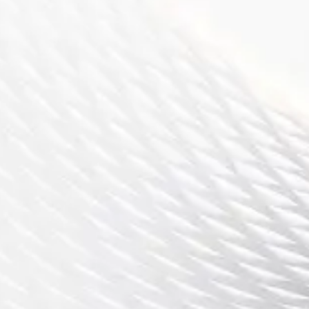
部分内容，即便网络波动时，也能保持画面不断
通勤或户外环境下观看时，能大大减少断流的困
4、观赛体验提升技巧
除了画质和流畅度，提升整体观赛体验同样重要
动距离、射门次数、控球率等。球迷可以通过手
到“边看边分析”，这种方式能让观看更具专业性
互动功能也是手机观赛的一大亮点。部分平台会
过程中与全球球迷同频互动。这种互动不仅增加
对于喜欢参与感的用户而言，是提升赛事氛围的
赛后回放和精华集锦功能同样不可忽视。由于欧
通过官方应用快速回看，并下载或收藏精彩片段
错过了部分画面，也能第一时间补齐完整体验，
总结：
通过对2025欧冠决赛手机观赛方式的全面解析